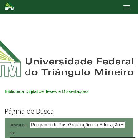
Skip
navigation
Biblioteca Digital de Teses e Dissertações
Página de Busca
Buscar em:
por