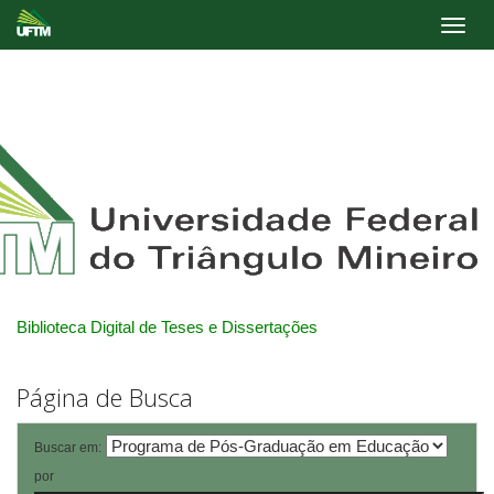
Skip
navigation
Biblioteca Digital de Teses e Dissertações
Página de Busca
Buscar em:
por