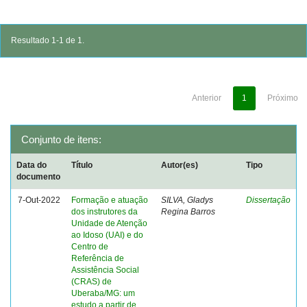
Resultado 1-1 de 1.
Anterior
1
Próximo
Conjunto de itens:
Data do
Título
Autor(es)
Tipo
documento
7-Out-2022
Formação e atuação
SILVA, Gladys
Dissertação
dos instrutores da
Regina Barros
Unidade de Atenção
ao Idoso (UAI) e do
Centro de
Referência de
Assistência Social
(CRAS) de
Uberaba/MG: um
estudo a partir de