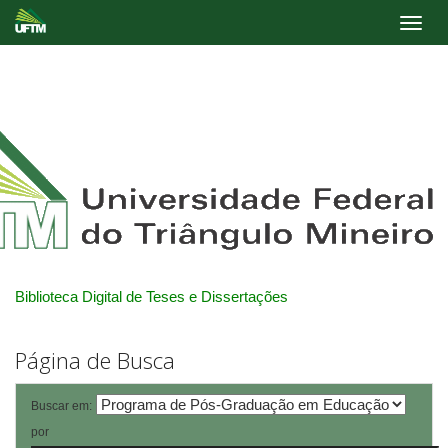
Skip
navigation
Biblioteca Digital de Teses e Dissertações
Página de Busca
Buscar em:
por