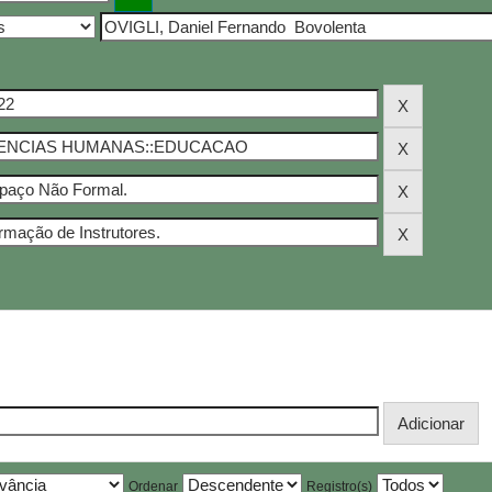
Ordenar
Registro(s)