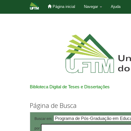
Página inicial
Navegar
Ajuda
Skip
navigation
Biblioteca Digital de Teses e Dissertações
Página de Busca
Buscar em:
por