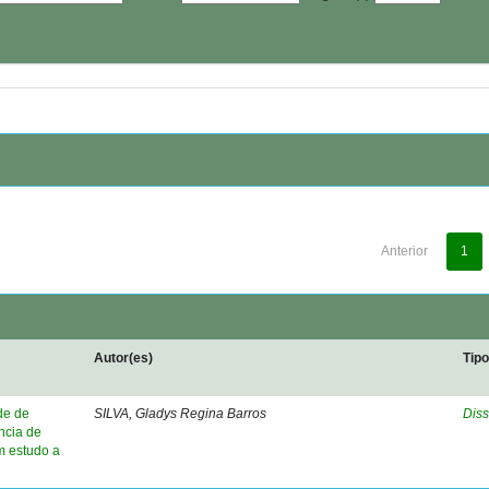
Anterior
1
Autor(es)
Tip
de de
SILVA, Gladys Regina Barros
Diss
ncia de
m estudo a