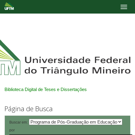
Skip
navigation
Biblioteca Digital de Teses e Dissertações
Página de Busca
Buscar em:
por