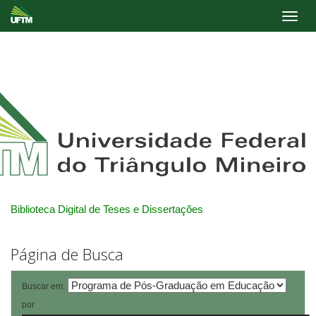
Skip
navigation
Biblioteca Digital de Teses e Dissertações
Página de Busca
Buscar em:
por