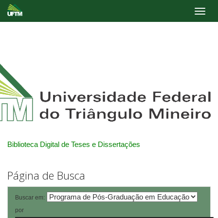
Skip
navigation
Biblioteca Digital de Teses e Dissertações
Página de Busca
Buscar em:
por