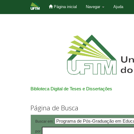
Página inicial
Navegar
Ajuda
Skip
navigation
Biblioteca Digital de Teses e Dissertações
Página de Busca
Buscar em:
por