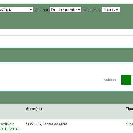
Ordenar
Registro(s)
Anterior
1
Autor(es)
Tip
critivo e
BORGES, Tassia de Melo
Diss
 BDTD (2010 –