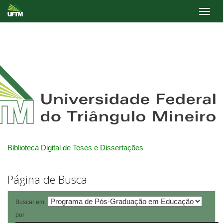
Skip
navigation
Biblioteca Digital de Teses e Dissertações
Página de Busca
Buscar em:
por