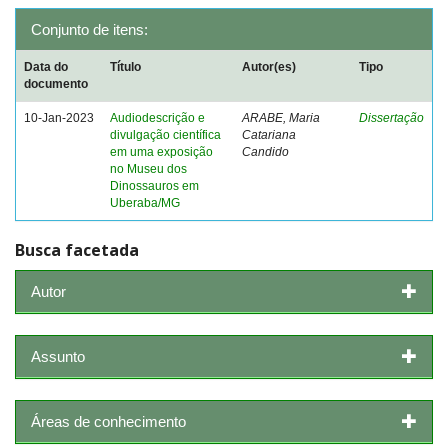
Conjunto de itens:
Data do
Título
Autor(es)
Tipo
documento
10-Jan-2023
Audiodescrição e
ARABE, Maria
Dissertação
divulgação científica
Catariana
em uma exposição
Candido
no Museu dos
Dinossauros em
Uberaba/MG
Busca facetada
Autor
Assunto
Áreas de conhecimento