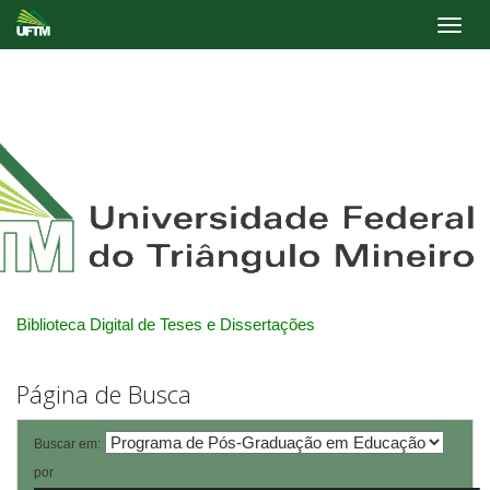
Skip
navigation
Biblioteca Digital de Teses e Dissertações
Página de Busca
Buscar em:
por