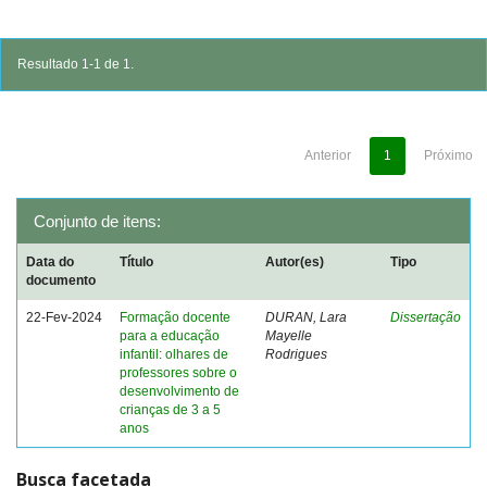
Resultado 1-1 de 1.
Anterior
1
Próximo
Conjunto de itens:
Data do
Título
Autor(es)
Tipo
documento
22-Fev-2024
Formação docente
DURAN, Lara
Dissertação
para a educação
Mayelle
infantil: olhares de
Rodrigues
professores sobre o
desenvolvimento de
crianças de 3 a 5
anos
Busca facetada