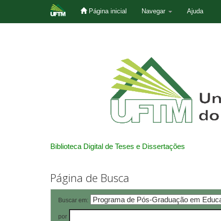
Página inicial
Navegar
Ajuda
Skip
navigation
Biblioteca Digital de Teses e Dissertações
Página de Busca
Buscar em:
por