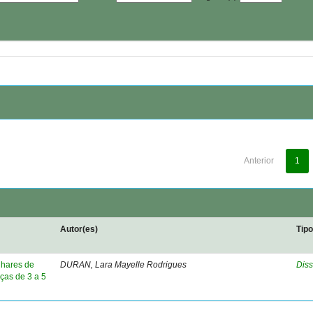
Anterior
1
Autor(es)
Tip
lhares de
DURAN, Lara Mayelle Rodrigues
Diss
ças de 3 a 5