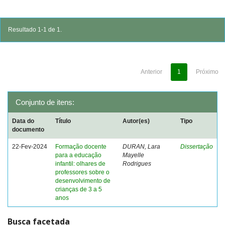
Resultado 1-1 de 1.
Anterior
1
Próximo
Conjunto de itens:
Data do
Título
Autor(es)
Tipo
documento
22-Fev-2024
Formação docente
DURAN, Lara
Dissertação
para a educação
Mayelle
infantil: olhares de
Rodrigues
professores sobre o
desenvolvimento de
crianças de 3 a 5
anos
Busca facetada