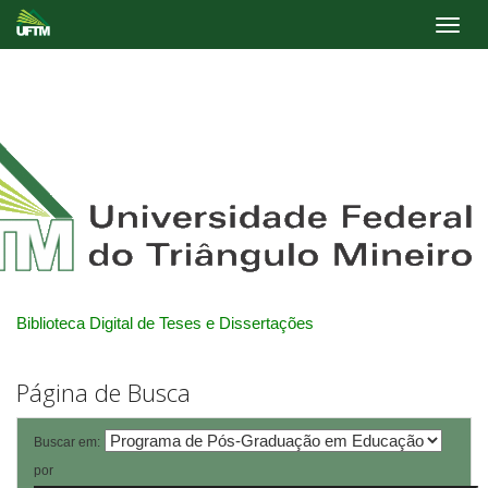
Skip
navigation
Biblioteca Digital de Teses e Dissertações
Página de Busca
Buscar em:
por