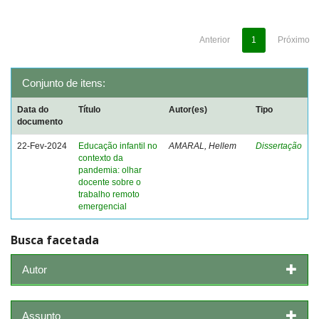
Anterior
1
Próximo
Conjunto de itens:
Data do
Título
Autor(es)
Tipo
documento
22-Fev-2024
Educação infantil no
AMARAL, Hellem
Dissertação
contexto da
pandemia: olhar
docente sobre o
trabalho remoto
emergencial
Busca facetada
Autor
Assunto