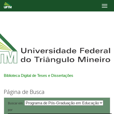
Skip
navigation
Biblioteca Digital de Teses e Dissertações
Página de Busca
Buscar em:
por