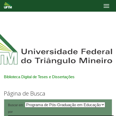
Skip
navigation
Biblioteca Digital de Teses e Dissertações
Página de Busca
Buscar em:
por