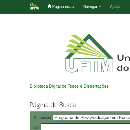
Página inicial
Navegar
Ajuda
Skip
navigation
Biblioteca Digital de Teses e Dissertações
Página de Busca
Buscar em:
por