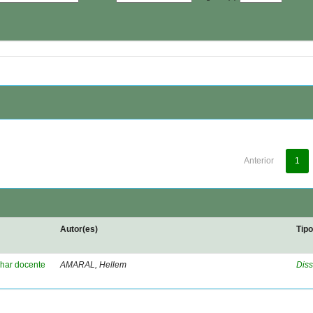
Anterior
1
Autor(es)
Tip
lhar docente
AMARAL, Hellem
Diss