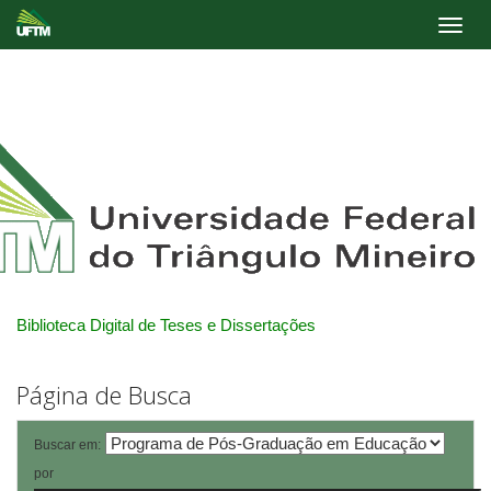
Skip
navigation
Biblioteca Digital de Teses e Dissertações
Página de Busca
Buscar em:
por