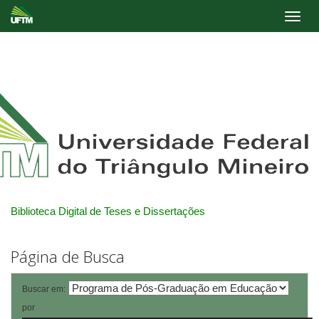
Skip
navigation
Biblioteca Digital de Teses e Dissertações
Página de Busca
Buscar em:
por