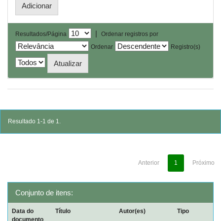
|
Resultados/Página
Ordenar registros por
Ordenar
Registro(s)
Resultado 1-1 de 1.
Anterior
1
Próximo
Conjunto de itens:
Data do
Título
Autor(es)
Tipo
documento