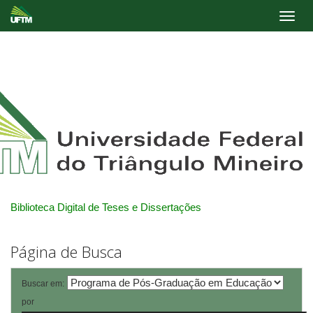
Skip
navigation
Biblioteca Digital de Teses e Dissertações
Página de Busca
Buscar em:
por