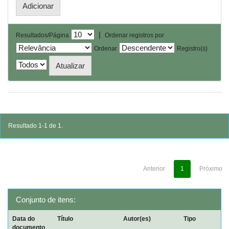
|
Resultados/Página
Ordenar registros por
Ordenar
Registro(s)
Resultado 1-1 de 1.
Anterior
1
Próximo
Conjunto de itens:
Data do
Título
Autor(es)
Tipo
documento