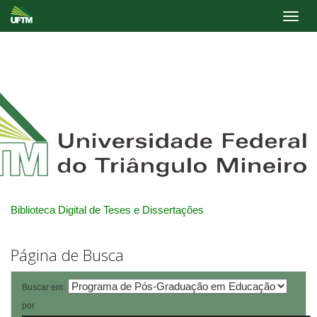
Skip
navigation
Biblioteca Digital de Teses e Dissertações
Página de Busca
Buscar em:
por