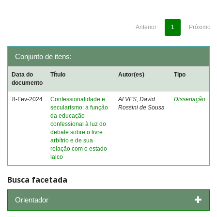
Anterior
1
Próximo
Conjunto de itens:
Data do
Título
Autor(es)
Tipo
documento
8-Fev-2024
Confessionalidade e
ALVES, David
Dissertação
secularismo: a função
Rossini de Sousa
da educação
confessional à luz do
debate sobre o livre
arbítrio e de sua
relação com o estado
laico
Busca facetada
Orientador