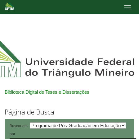
Skip
navigation
Biblioteca Digital de Teses e Dissertações
Página de Busca
Buscar em:
por