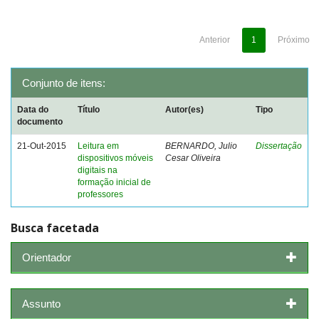
Anterior
1
Próximo
Conjunto de itens:
Data do
Título
Autor(es)
Tipo
documento
21-Out-2015
Leitura em
BERNARDO, Julio
Dissertação
dispositivos móveis
Cesar Oliveira
digitais na
formação inicial de
professores
Busca facetada
Orientador
Assunto