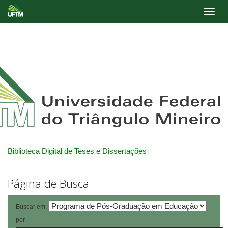
Skip
navigation
Biblioteca Digital de Teses e Dissertações
Página de Busca
Buscar em:
por