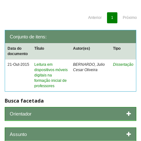
Anterior
1
Próximo
Conjunto de itens:
Data do
Título
Autor(es)
Tipo
documento
21-Out-2015
Leitura em
BERNARDO, Julio
Dissertação
dispositivos móveis
Cesar Oliveira
digitais na
formação inicial de
professores
Busca facetada
Orientador
Assunto