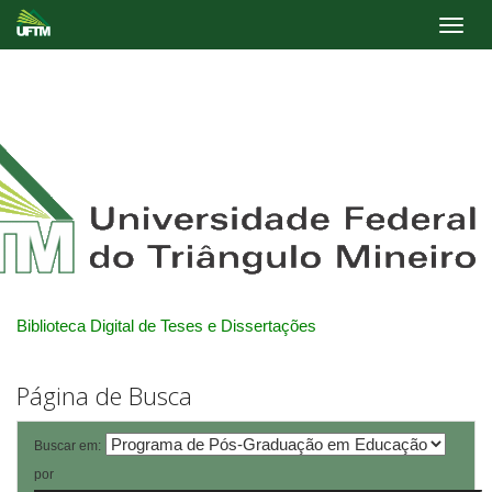
Skip
navigation
Biblioteca Digital de Teses e Dissertações
Página de Busca
Buscar em:
por