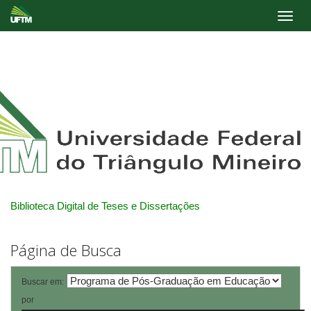
Skip
navigation
Biblioteca Digital de Teses e Dissertações
Página de Busca
Buscar em:
por