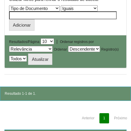
|
Resultados/Página
Ordenar registros por
Ordenar
Registro(s)
Resultado 1-1 de 1.
Anterior
1
Próximo