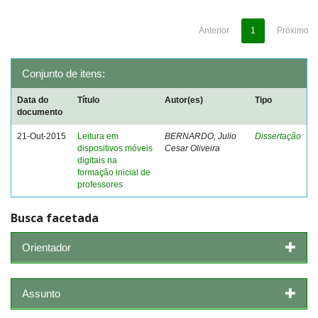
Anterior
1
Próximo
Conjunto de itens:
Data do
Título
Autor(es)
Tipo
documento
21-Out-2015
Leitura em
BERNARDO, Julio
Dissertação
dispositivos móveis
Cesar Oliveira
digitais na
formação inicial de
professores
Busca facetada
Orientador
Assunto