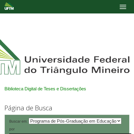
Skip
navigation
Biblioteca Digital de Teses e Dissertações
Página de Busca
Buscar em:
por