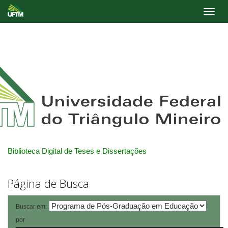
Skip
navigation
Biblioteca Digital de Teses e Dissertações
Página de Busca
Buscar em:
por