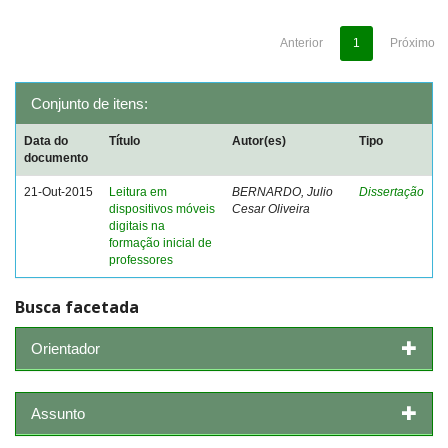
Anterior
1
Próximo
Conjunto de itens:
Data do
Título
Autor(es)
Tipo
documento
21-Out-2015
Leitura em
BERNARDO, Julio
Dissertação
dispositivos móveis
Cesar Oliveira
digitais na
formação inicial de
professores
Busca facetada
Orientador
Assunto