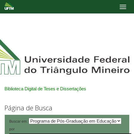
Skip
navigation
Biblioteca Digital de Teses e Dissertações
Página de Busca
Buscar em:
por