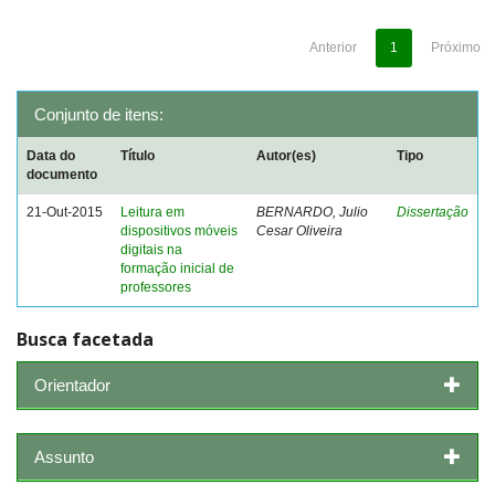
Anterior
1
Próximo
Conjunto de itens:
Data do
Título
Autor(es)
Tipo
documento
21-Out-2015
Leitura em
BERNARDO, Julio
Dissertação
dispositivos móveis
Cesar Oliveira
digitais na
formação inicial de
professores
Busca facetada
Orientador
Assunto