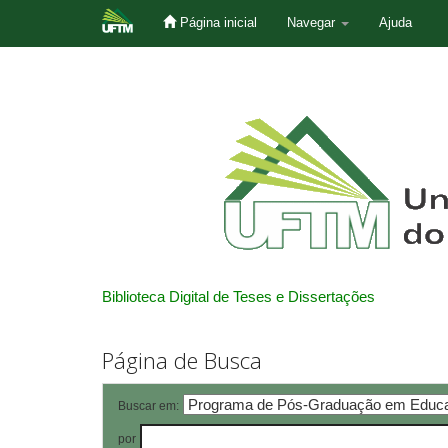
Página inicial
Navegar
Ajuda
Skip
navigation
Biblioteca Digital de Teses e Dissertações
Página de Busca
Buscar em:
por