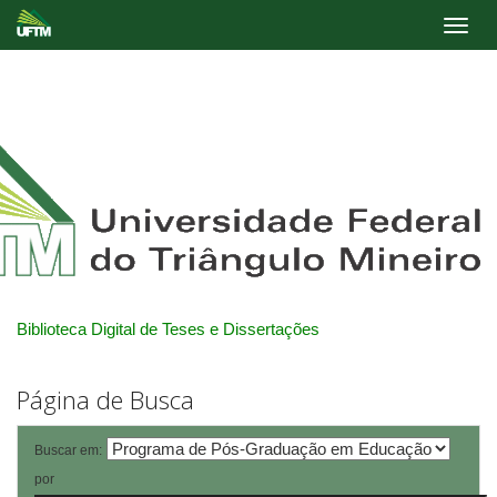
Skip
navigation
Biblioteca Digital de Teses e Dissertações
Página de Busca
Buscar em:
por