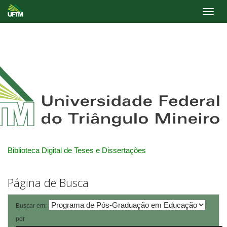
Skip
navigation
Biblioteca Digital de Teses e Dissertações
Página de Busca
Buscar em:
por