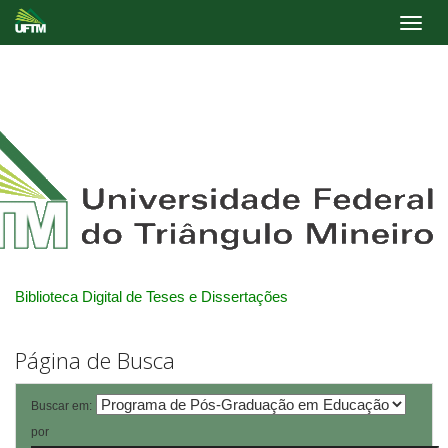
Skip
navigation
Biblioteca Digital de Teses e Dissertações
Página de Busca
Buscar em:
por