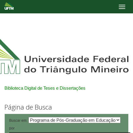
Skip
navigation
Biblioteca Digital de Teses e Dissertações
Página de Busca
Buscar em:
por