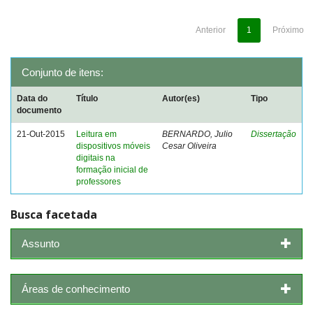
Anterior
1
Próximo
Conjunto de itens:
Data do
Título
Autor(es)
Tipo
documento
21-Out-2015
Leitura em
BERNARDO, Julio
Dissertação
dispositivos móveis
Cesar Oliveira
digitais na
formação inicial de
professores
Busca facetada
Assunto
Áreas de conhecimento