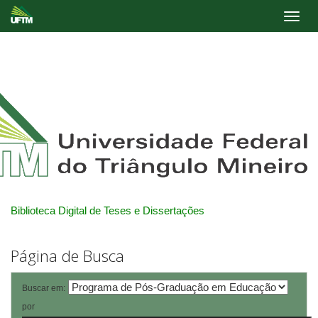
Skip
navigation
Biblioteca Digital de Teses e Dissertações
Página de Busca
Buscar em:
por