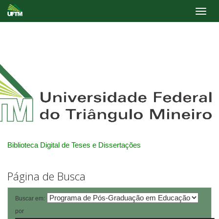
Skip
navigation
Biblioteca Digital de Teses e Dissertações
Página de Busca
Buscar em:
por