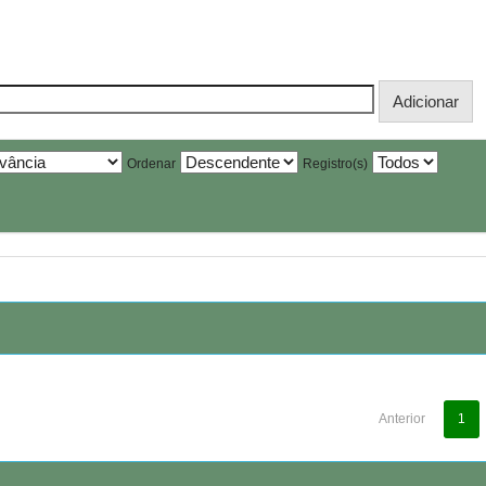
Ordenar
Registro(s)
Anterior
1