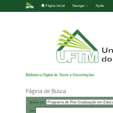
Página inicial
Navegar
Ajuda
Skip
navigation
Biblioteca Digital de Teses e Dissertações
Página de Busca
Buscar em:
por