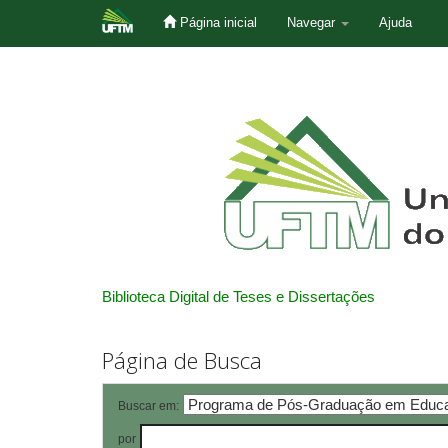
Página inicial
Navegar
Ajuda
Skip
navigation
Biblioteca Digital de Teses e Dissertações
Página de Busca
Buscar em:
por