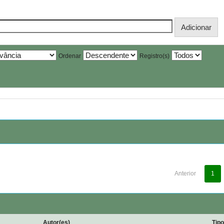
Ordenar
Registro(s)
Anterior
1
Autor(es)
Tip