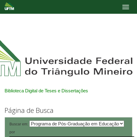
Skip
navigation
Biblioteca Digital de Teses e Dissertações
Página de Busca
Buscar em:
por