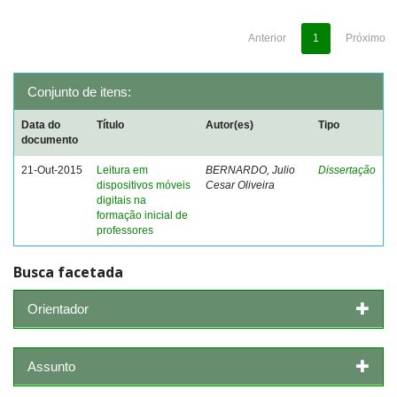
Anterior
1
Próximo
Conjunto de itens:
Data do
Título
Autor(es)
Tipo
documento
21-Out-2015
Leitura em
BERNARDO, Julio
Dissertação
dispositivos móveis
Cesar Oliveira
digitais na
formação inicial de
professores
Busca facetada
Orientador
Assunto