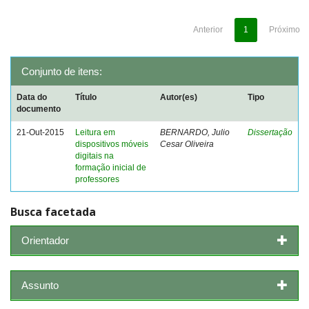
Anterior
1
Próximo
Conjunto de itens:
Data do
Título
Autor(es)
Tipo
documento
21-Out-2015
Leitura em
BERNARDO, Julio
Dissertação
dispositivos móveis
Cesar Oliveira
digitais na
formação inicial de
professores
Busca facetada
Orientador
Assunto