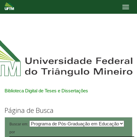
Skip
navigation
Biblioteca Digital de Teses e Dissertações
Página de Busca
Buscar em:
por