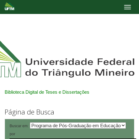
Skip
navigation
Biblioteca Digital de Teses e Dissertações
Página de Busca
Buscar em:
por