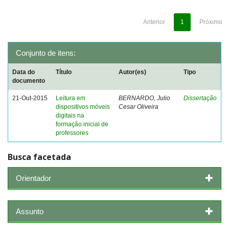
Anterior
1
Próximo
Conjunto de itens:
Data do
Título
Autor(es)
Tipo
documento
21-Out-2015
Leitura em
BERNARDO, Julio
Dissertação
dispositivos móveis
Cesar Oliveira
digitais na
formação inicial de
professores
Busca facetada
Orientador
Assunto