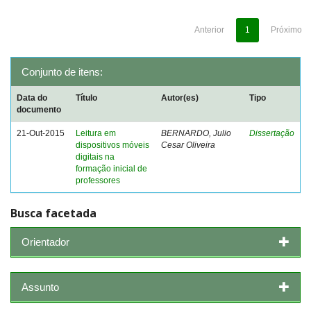
Anterior
1
Próximo
Conjunto de itens:
Data do
Título
Autor(es)
Tipo
documento
21-Out-2015
Leitura em
BERNARDO, Julio
Dissertação
dispositivos móveis
Cesar Oliveira
digitais na
formação inicial de
professores
Busca facetada
Orientador
Assunto