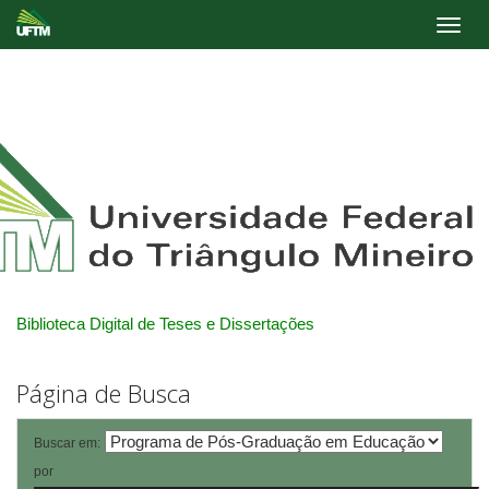
Skip
navigation
Biblioteca Digital de Teses e Dissertações
Página de Busca
Buscar em:
por