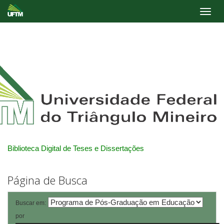
Skip
navigation
Biblioteca Digital de Teses e Dissertações
Página de Busca
Buscar em:
por