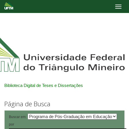
Skip
navigation
Biblioteca Digital de Teses e Dissertações
Página de Busca
Buscar em:
por