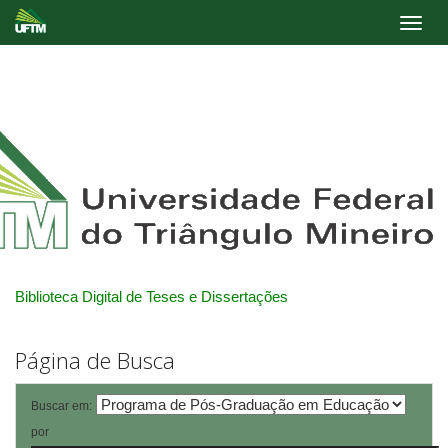
Skip
navigation
Biblioteca Digital de Teses e Dissertações
Página de Busca
Buscar em:
por