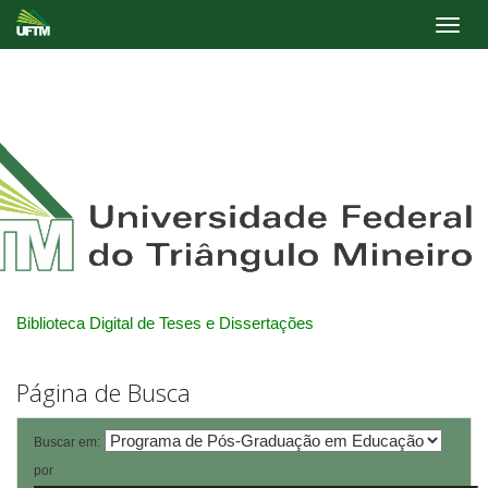
Skip
navigation
Biblioteca Digital de Teses e Dissertações
Página de Busca
Buscar em:
por