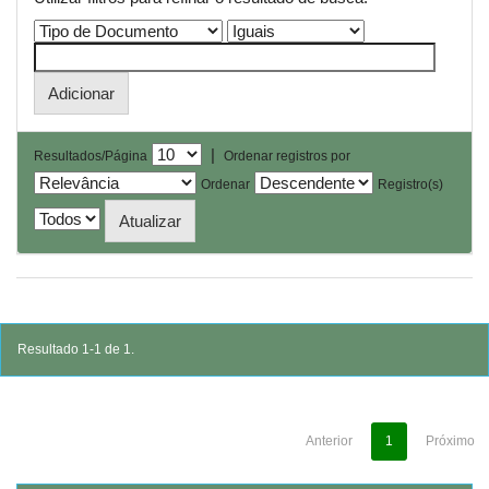
|
Resultados/Página
Ordenar registros por
Ordenar
Registro(s)
Resultado 1-1 de 1.
Anterior
1
Próximo