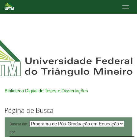
Skip
navigation
Biblioteca Digital de Teses e Dissertações
Página de Busca
Buscar em:
por