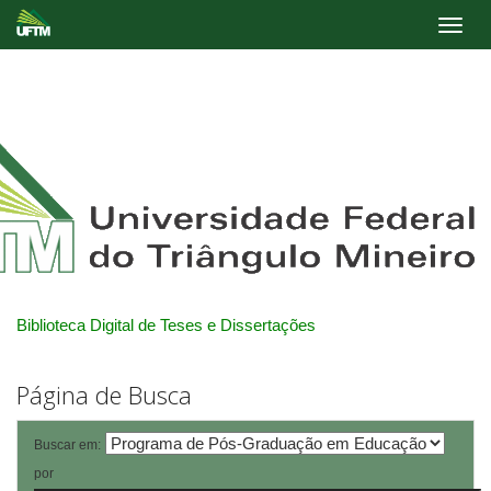
Skip
navigation
Biblioteca Digital de Teses e Dissertações
Página de Busca
Buscar em:
por