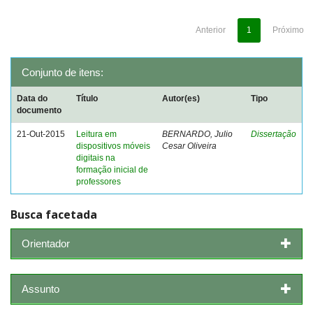
Anterior
1
Próximo
Conjunto de itens:
Data do
Título
Autor(es)
Tipo
documento
21-Out-2015
Leitura em
BERNARDO, Julio
Dissertação
dispositivos móveis
Cesar Oliveira
digitais na
formação inicial de
professores
Busca facetada
Orientador
Assunto