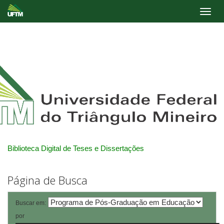
Skip
navigation
Biblioteca Digital de Teses e Dissertações
Página de Busca
Buscar em:
por