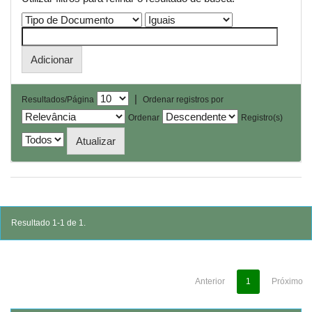
|
Resultados/Página
Ordenar registros por
Ordenar
Registro(s)
Resultado 1-1 de 1.
Anterior
1
Próximo