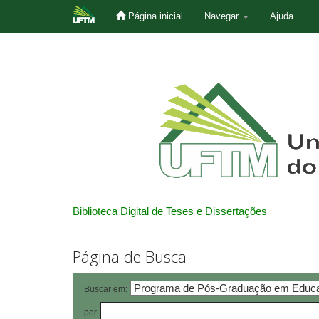
Página inicial
Navegar
Ajuda
Skip
navigation
Biblioteca Digital de Teses e Dissertações
Página de Busca
Buscar em:
por