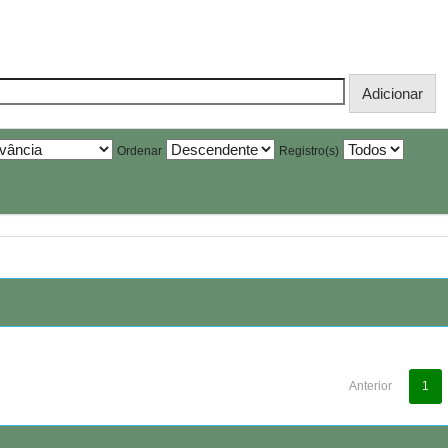
Ordenar
Registro(s)
Anterior
1