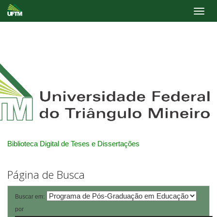
Skip
navigation
Biblioteca Digital de Teses e Dissertações
Página de Busca
Buscar em:
por