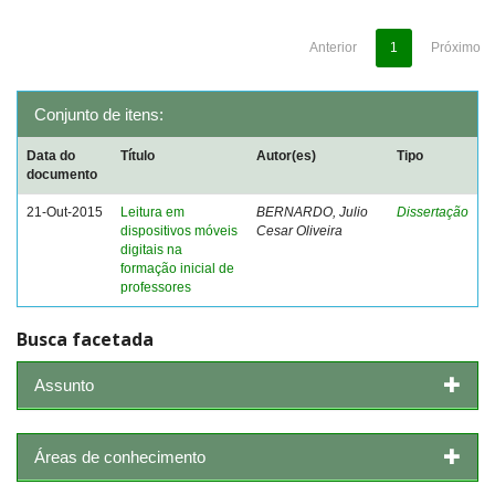
Anterior
1
Próximo
Conjunto de itens:
Data do
Título
Autor(es)
Tipo
documento
21-Out-2015
Leitura em
BERNARDO, Julio
Dissertação
dispositivos móveis
Cesar Oliveira
digitais na
formação inicial de
professores
Busca facetada
Assunto
Áreas de conhecimento