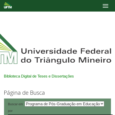
Skip
navigation
Biblioteca Digital de Teses e Dissertações
Página de Busca
Buscar em:
por