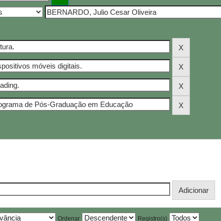
Ordenar
Registro(s)