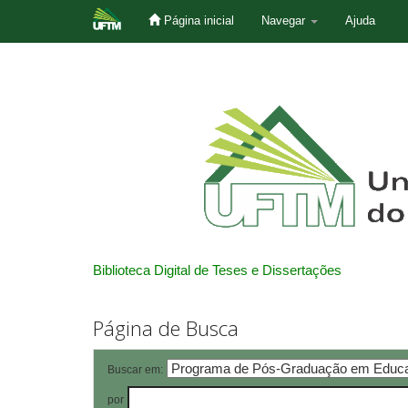
Página inicial
Navegar
Ajuda
Skip
navigation
Biblioteca Digital de Teses e Dissertações
Página de Busca
Buscar em:
por